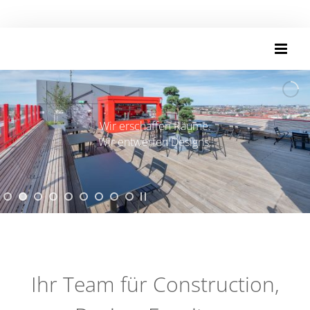
Skip
to
content
Wir erschaffen Räume.
Wir entwerfen Designs.
Ihr Team für Construction,