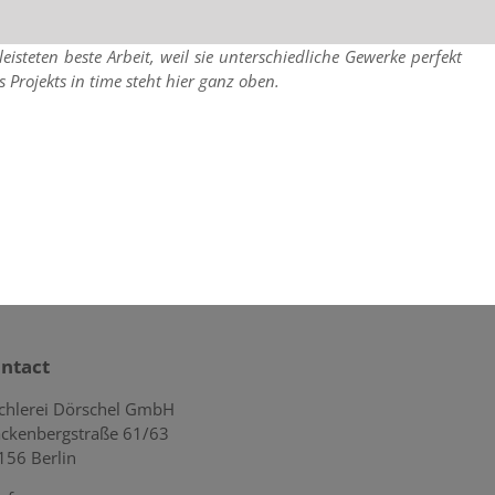
eten beste Arbeit, weil sie unterschiedliche Gewerke perfekt
rojekts in time steht hier ganz oben.
ntact
schlerei Dörschel GmbH
ckenbergstraße 61/63
156 Berlin