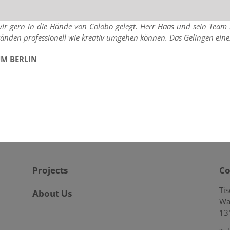
ern in die Hände von Colobo gelegt. Herr Haas und sein Team leist
en professionell wie kreativ umgehen können. Das Gelingen eines P
UM BERLIN
Projects
Co
Ti
About Us
Wa
13