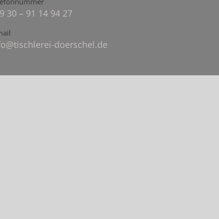
lefonnummer
9 30 – 91 14 94 27
mail
fo@tischlerei-doerschel.de