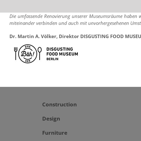
Skip
Die umfassende Renovierung unserer Museumsräume haben wir g
to
miteinander verbinden und auch mit unvorhergesehenen Umständ
content
Dr. Martin A. Völker, Direktor DISGUSTING FOOD MUSE
Construction
Design
Furniture