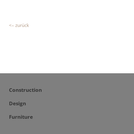
<– zurück
Construction
Design
Furniture