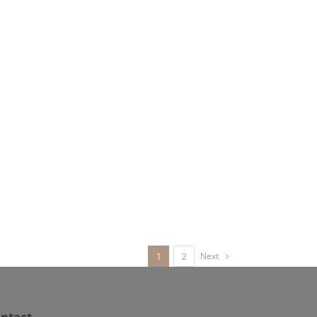
Next
1
2
ntact