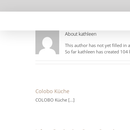
Skip
to
content
About
kathleen
This author has not yet filled in 
So far kathleen has created 104 
Colobo Küche
COLOBO Küche [...]