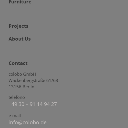
Furniture
Projects
About Us
Contact
colobo GmbH
Wackenbergstraße 61/63
13156 Berlin
telefono
+49 30 – 91 14 94 27
e-mail
info@colobo.de